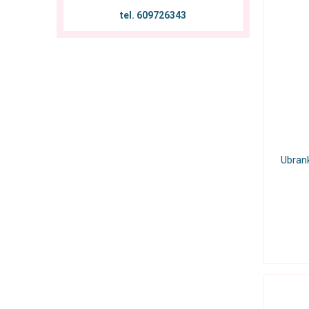
tel. 609726343
Ubrank