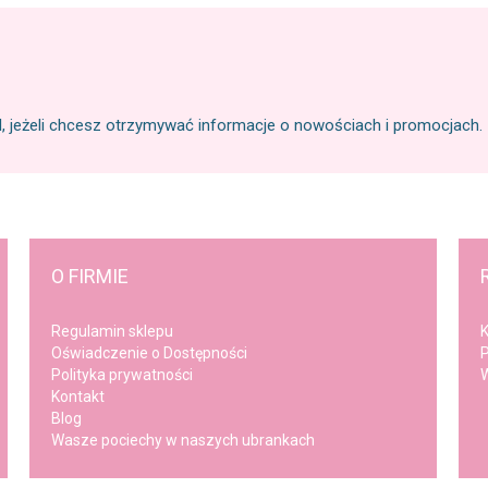
l, jeżeli chcesz otrzymywać informacje o nowościach i promocjach.
O FIRMIE
Regulamin sklepu
K
Oświadczenie o Dostępności
P
Polityka prywatności
W
Kontakt
Blog
Wasze pociechy w naszych ubrankach