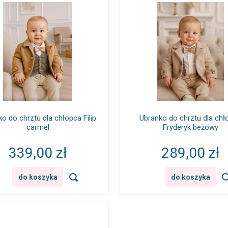
o do chrztu dla chłopca Filip
Ubranko do chrztu dla chł
carmel
Fryderyk beżowy
339,00 zł
289,00 zł
do koszyka
do koszyka