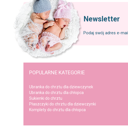
Newsletter
Podaj swój adres e-mai
POPULARNE KATEGORIE
Ubranka do chrztu dla dziewczynek
Ubranka do chrztu dla chłopca
Sukienki do chrztu
Płaszczyki do chrztu dla dziewczynki
Komplety do chrztu dla chłopca