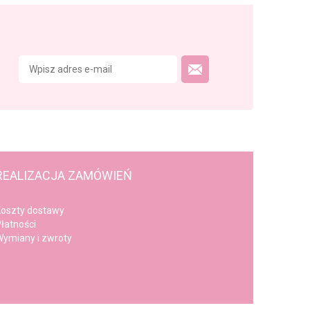
REALIZACJA ZAMÓWIEŃ
oszty dostawy
łatności
ymiany i zwroty