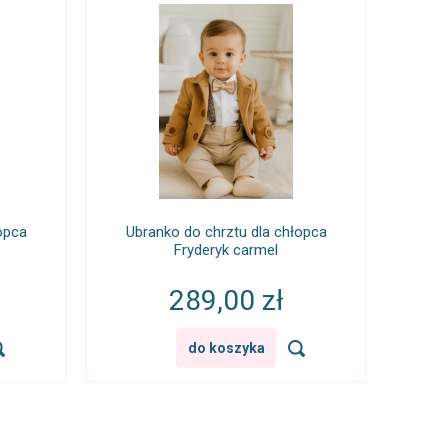
opca
Ubranko do chrztu dla chłopca
Fryderyk carmel
289,00 zł
do koszyka