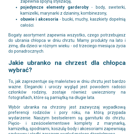
zapewnia spójną stylizację,
pojedyncze elementy garderoby
- body, sweterki,
kamizelki, marynarki z dzianiny, kombinezony,
obuwie i akcesoria
- buciki, muchy, kaszkiety dopełnią
całości.
Bogaty asortyment zapewnia wszystko, czego potrzebujesz
do ubrania chłopca w dniu chrztu. Mamy produkty na lato i
zimę, dla dzieci w różnym wieku - od trzeciego miesiąca życia
do ponadrocznych.
Jakie ubranko na chrzest dla chłopca
wybrać?
To, jak zaprezentuje się maleństwo w dniu chrztu jest bardzo
ważne. Elegancki i uroczy wygląd jest powodem radości
członków rodziny, zostaje również uwieczniony na
fotografiach, które są pamiątką na długie lata.
Wybór ubranka na chrzciny jest zazwyczaj wypadkową
preferencji rodziców i pory roku, na którą przypada
wydarzenie. Naszym bestselerem są garniturki do chrztu.
Pięcio- i sześcioelementowe komplety z marynarką,
kamizelką, spodniami, koszulą-body i akcesoriami zapewniają