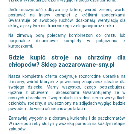
szykowny i słodki zarazem wygląd małego dżentelmena.
Jeśli uroczystość odbywa się latem, wśród zieleni, warto
postawić na lniany komplet z krótkimi spodenkami.
Gwarantuje on swobodę ruchów, doskonałą wentylację dla
skóry, a przy tym nie traci niczego z elegancji oraz uroku.
Na zimową porę polecamy kombinezon do chrztu lub
opcjonalnie dzianinowe komplety w połączeniu z
kurteczkami.
Gdzie kupić stroje na chrzciny dla
chłopców? Sklep zaczarowane-sny.pl
Nasza kompletna oferta obejmuje różnorodne ubranka na
chrzciny, wśród których z pewnością znajdziesz idealne dla
swojego dziecka. Mamy wszystko, czego potrzebujesz,
łącznie z obuwiem i akcesoriami. Gwarantujemy, że w
naszych ubrankach Twój maluch skradnie serca wszystkich
członków rodziny, a uwieczniony na zdjęciach wygląd będzie
powodem do wielu uśmiechów po latach.
Zamawiaj wygodnie z dostawą kurierską i do paczkomatów.
W razie potrzeby służymy wszelką pomocą na każdym etapie
zakupów.