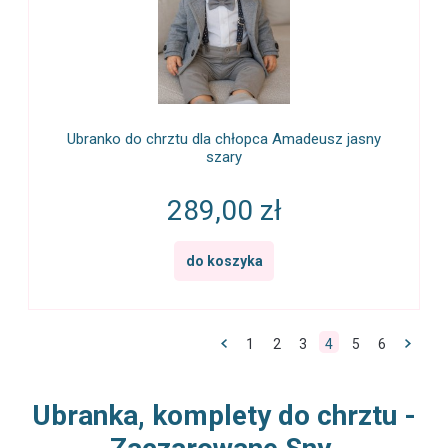
Ubranko do chrztu dla chłopca Amadeusz jasny
szary
289,00 zł
do koszyka
1
2
3
4
5
6
Ubranka, komplety do chrztu -