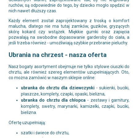
ruchów, są odpowiednie do tego, by dziecko mogło spędzić w
nich nawet dłuższy czas.
Każdy element został zaprojektowany z troską o komfort
malucha, dlatego nie ma tutaj zamków, guzików, gryzących
skórę kokard czy wstążek. Miękkie gumki oraz zapięcia
pozwalają na swobodne dopasowanie garderoby do ciała, a
jeśli trzeba również - umożliwiają szybkie przebranie pieluchy.
Ubrania na chrzest - nasza oferta
Nasz bogaty asortyment obejmuje nie tylko stylowe ciuszki do
chrztu, ale również szereg elementów uzupełniających. Oto,
co można zamówić w naszym sklepie online:
ubranka do chrztu dla dziewczynki
- sukienki, buciki,
płaszcze, komplety, czapki, opaski, bielizna,
ubranka do chrztu dla chłopca
- zestawy i garnitury,
komplety, swetry, marynarki, kamizelki, czapki, buciki,
bielizna.
Ofertę uzupełniają:
szatki i świece do chrztu,