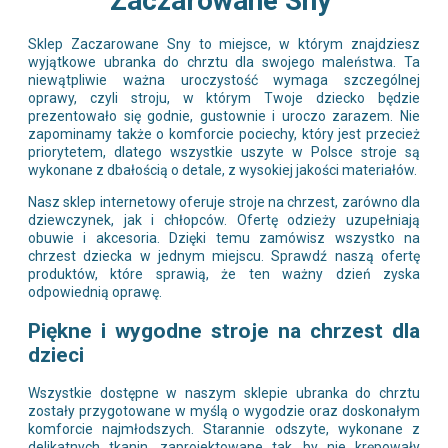
Zaczarowane Sny
Sklep Zaczarowane Sny to miejsce, w którym znajdziesz
wyjątkowe ubranka do chrztu dla swojego maleństwa. Ta
niewątpliwie ważna uroczystość wymaga szczególnej
oprawy, czyli stroju, w którym Twoje dziecko będzie
prezentowało się godnie, gustownie i uroczo zarazem. Nie
zapominamy także o komforcie pociechy, który jest przecież
priorytetem, dlatego wszystkie uszyte w Polsce stroje są
wykonane z dbałością o detale, z wysokiej jakości materiałów.
Nasz sklep internetowy oferuje stroje na chrzest, zarówno dla
dziewczynek, jak i chłopców. Ofertę odzieży uzupełniają
obuwie i akcesoria. Dzięki temu zamówisz wszystko na
chrzest dziecka w jednym miejscu. Sprawdź naszą ofertę
produktów, które sprawią, że ten ważny dzień zyska
odpowiednią oprawę.
Piękne i wygodne stroje na chrzest dla
dzieci
Wszystkie dostępne w naszym sklepie ubranka do chrztu
zostały przygotowane w myślą o wygodzie oraz doskonałym
komforcie najmłodszych. Starannie odszyte, wykonane z
delikatnych tkanin, zaprojektowane tak, by nie krępowały