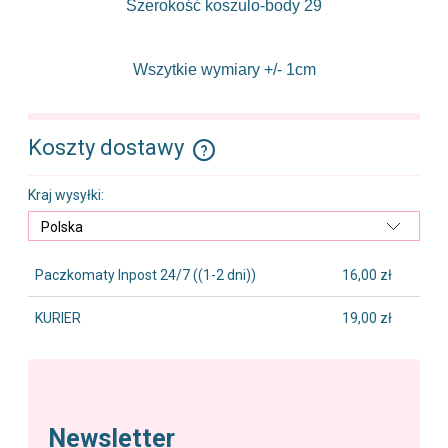
Szerokość koszulo-body 29
Wszytkie wymiary +/- 1cm
Koszty dostawy
Cena nie zawiera ewentualnych kosztów płatności
Kraj wysyłki:
Paczkomaty Inpost 24/7
((1-2 dni))
16,00 zł
KURIER
19,00 zł
Newsletter