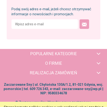
Podaj swój adres e-mail, jeżeli chcesz otrzymywać
informacje o nowościach i promocjach.
POPULARNE KATEGORIE
O FIRMIE
REALIZACJA ZAMÓWIEŃ
Zaczarowane Sny || ul. Chylońska 130A/1.2, 81-021 Gdynia, woj.
pomorskie || tel. 609 726 343, e-mail:
zaczarowane-sny@wp.pl
||
NIP: 9580334678
© Zaczarowane Sny. Wszelkie prawa zastrzeżone.