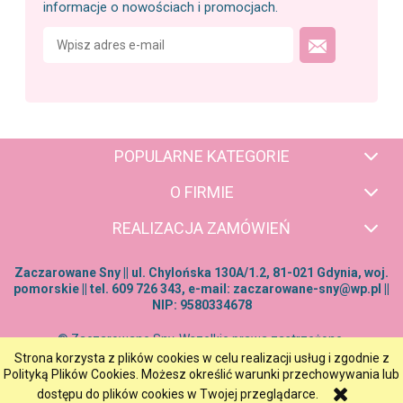
informacje o nowościach i promocjach.
POPULARNE KATEGORIE
O FIRMIE
REALIZACJA ZAMÓWIEŃ
Zaczarowane Sny || ul. Chylońska 130A/1.2, 81-021 Gdynia, woj.
pomorskie || tel. 609 726 343, e-mail:
zaczarowane-sny@wp.pl
||
NIP: 9580334678
© Zaczarowane Sny. Wszelkie prawa zastrzeżone.
Strona korzysta z plików cookies w celu realizacji usług i zgodnie z
pokaż pełną wersję strony
Polityką Plików Cookies. Możesz określić warunki przechowywania lub
dostępu do plików cookies w Twojej przeglądarce.
Sklep internetowy Shoper.pl