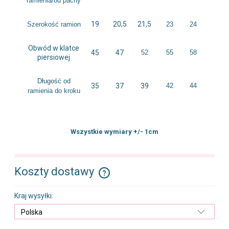
ramienia/od pachy
19
20,5
21,5
Szerokość ramion
23
24
Obwód w klatce
45
47
52
55
58
piersiowej
Długość od
35
37
39
42
44
ramienia do kroku
Wszystkie wymiary +/- 1cm
Koszty dostawy
Cena nie zawiera ewentualnych kosztów płatności
Kraj wysyłki: