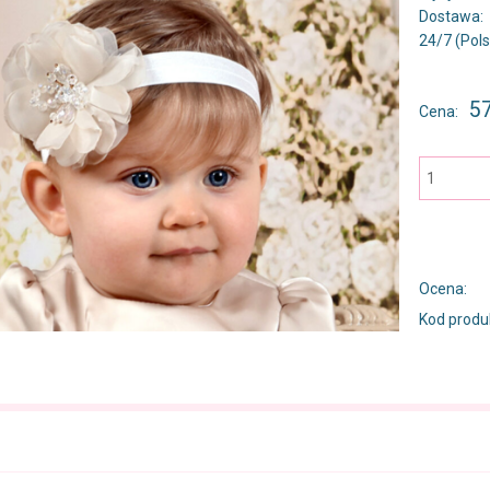
Dostawa:
24/7
(Pol
Cena nie zawiera ewentualnych kosztó
57
Cena:
płatności
Ocena:
Kod produ