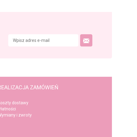
REALIZACJA ZAMÓWIEŃ
oszty dostawy
łatności
ymiany i zwroty