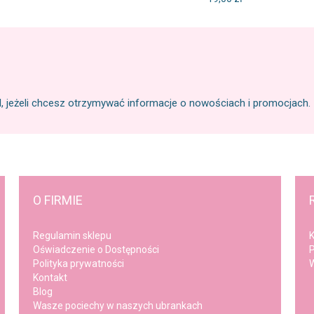
l, jeżeli chcesz otrzymywać informacje o nowościach i promocjach.
O FIRMIE
Regulamin sklepu
K
Oświadczenie o Dostępności
P
Polityka prywatności
W
Kontakt
Blog
Wasze pociechy w naszych ubrankach