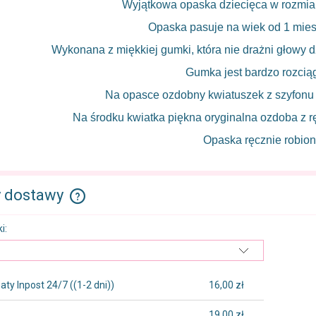
Wyjątkowa opaska dziecięca w rozmia
Opaska pasuje na wiek od 1 miesi
Wykonana z miękkiej gumki, która nie drażni głowy dz
Gumka jest bardzo rozciąg
Na opasce ozdobny kwiatuszek z szyfonu
Na środku kwiatka piękna oryginalna ozdoba z rę
Opaska ręcznie robion
y dostawy
i:
Cena nie zawiera ewentualnych kosztów
płatności
ty Inpost 24/7
((1-2 dni))
16,00 zł
19,00 zł