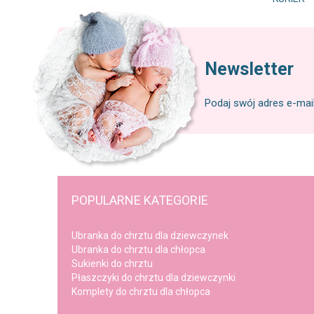
Newsletter
Podaj swój adres e-mai
POPULARNE KATEGORIE
Ubranka do chrztu dla dziewczynek
Ubranka do chrztu dla chłopca
Sukienki do chrztu
Płaszczyki do chrztu dla dziewczynki
Komplety do chrztu dla chłopca